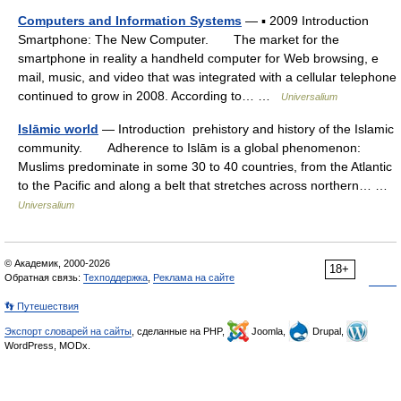
Computers and Information Systems
— ▪ 2009 Introduction
Smartphone: The New Computer. The market for the
smartphone in reality a handheld computer for Web browsing, e
mail, music, and video that was integrated with a cellular telephone
continued to grow in 2008. According to… …
Universalium
Islāmic world
— Introduction prehistory and history of the Islamic
community. Adherence to Islām is a global phenomenon:
Muslims predominate in some 30 to 40 countries, from the Atlantic
to the Pacific and along a belt that stretches across northern… …
Universalium
© Академик, 2000-2026
18+
Обратная связь:
Техподдержка
,
Реклама на сайте
👣 Путешествия
Экспорт словарей на сайты
, сделанные на PHP,
Joomla,
Drupal,
WordPress, MODx.